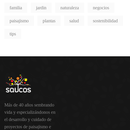
familia
jardin
naturaleza
negocios
paisajismo
plantas
salud
sostenibilidad
tips
Más de 40 años sembrando
vida y especializándonos en
el desarrollo y cuidado de
proyectos de paisajismo e