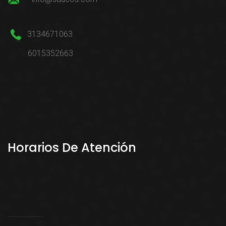
3134671063
6015352663
Horarios De Atención