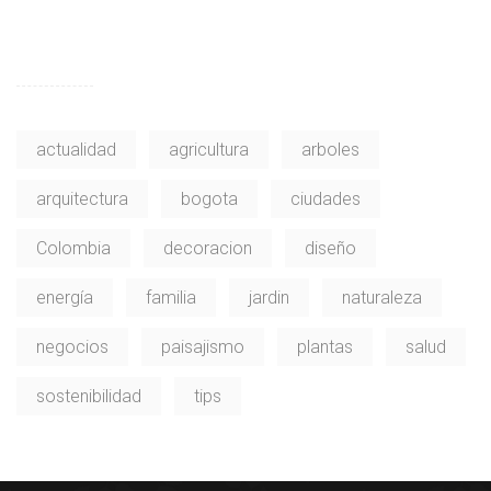
actualidad
agricultura
arboles
arquitectura
bogota
ciudades
Colombia
decoracion
diseño
energía
familia
jardin
naturaleza
negocios
paisajismo
plantas
salud
sostenibilidad
tips