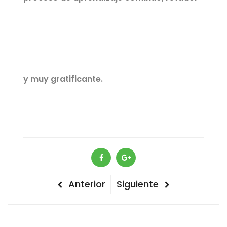
y muy gratificante.
Navegación
Previous
Next
Anterior
Siguiente
Post
Post
de
entradas