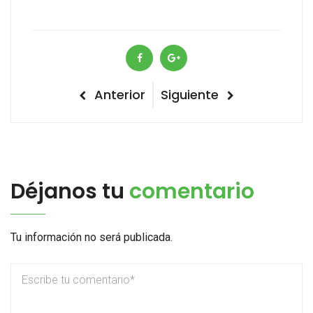
Navegación
Previous
Next
Anterior
Siguiente
Post
Post
de
entradas
Déjanos tu
comentario
Tu información no será publicada.