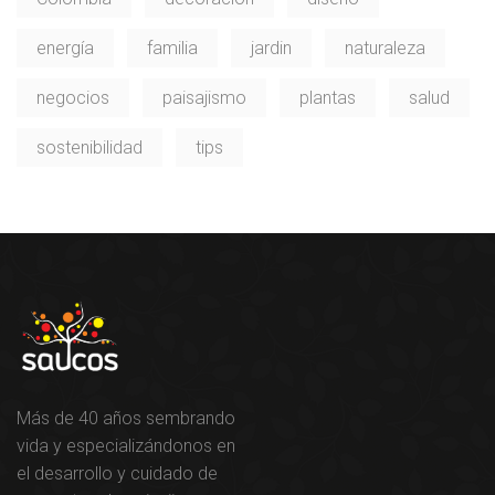
energía
familia
jardin
naturaleza
negocios
paisajismo
plantas
salud
sostenibilidad
tips
Más de 40 años sembrando
vida y especializándonos en
el desarrollo y cuidado de